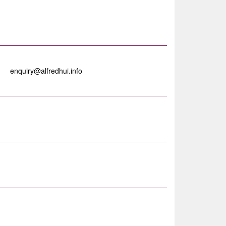
enquiry@alfredhui.info