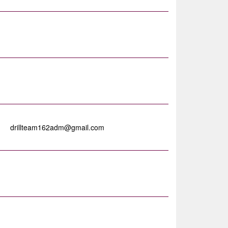
drillteam162adm@gmail.com