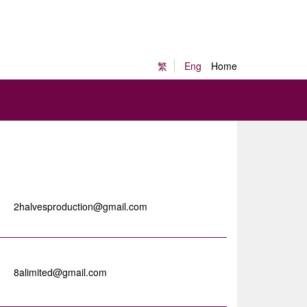
繁
Eng
Home
2halvesproduction@gmail.com
8alimited@gmail.com